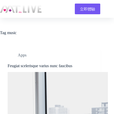
Skip
to
立即體驗
content
Tag
music
Apps
Feugiat scelerisque varius nunc faucibus